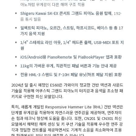
아노처럼 무게감이 다른 해머 구조 적용
Shigeru Kawai SK-EX 콘서트 그랜드 피아노 음원 탑재
, 192-
음 동시 발음
일렉트릭 피아노, 오르간, 스트링, 하프시코드, 베이스 등 총 17
가지 음색 지원
1/4" 스테레오 라인 아웃, 1/4" 헤드폰 출력, USB-MIDI 포트 지
원
iOS/Android용 PianoRemote 및 PiaBookPlayer 앱과 호환
11kg의 가벼운 무게, 직관적인 패널 버튼과 기능 안내 제공
전용 HML-3 스탠드 및 F-10H 페달 유닛(하프 페달 지원) 호환
2024년 말 출시 예정인 ES60은 가와이의 정교한 건반 액션과 사운드
기술을 적용해 어쿠스틱 그랜드 피아노의 터치감과 음색을 초소형 패
키지로 구현한 최신 모델입니다.
특히, 새롭게 개발된 Responsive Hammer Lite (RHL) 건반 액션은
단계별 무게감을 적용하여 자연스러운 연주감을 제공하며, 연주자의
손 힘과 테크닉 향상에 도움을 줍니다. 또한, CN201 및 CN301 최신
모델에서 채택된 해머 센싱 및 키 쿠션 기술을 적용해 우수한 연주 감
각과 정밀한 컨트롤을 제공하면서도 기계적 소음을 최소화하여 조용
한 환경에서도 부담 없이 연주할 수 있습니다.