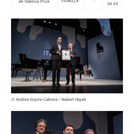
FIORELLA
de València Prize
SK-EX
© Andrea Goytre Cabrera / Nabeel Hayek