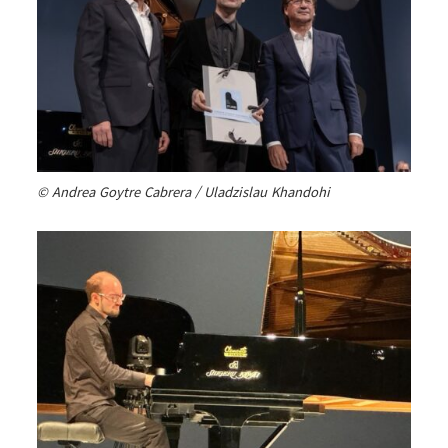
© Andrea Goytre Cabrera / Uladzislau Khandohi