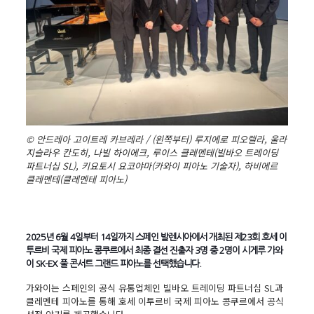
© 안드레아 고이트레 카브레라 / (왼쪽부터) 루지에로 피오렐라, 울라
지슬라우 칸도히, 나빌 하이에크, 루이스 클레멘테(빌바오 트레이딩
파트너십 SL), 키요토시 요코야마(카와이 피아노 기술자), 하비에르
클레멘테(클레멘테 피아노)
2025년 6월 4일부터 14일까지 스페인 발렌시아에서 개최된 제23회 호세 이
투르비 국제 피아노 콩쿠르에서 최종 결선 진출자 3명 중 2명이 시게루 가와
이 SK-EX 풀 콘서트 그랜드 피아노를 선택했습니다.
가와이는 스페인의 공식 유통업체인 빌바오 트레이딩 파트너십 SL과
클레멘테 피아노를 통해 호세 이투르비 국제 피아노 콩쿠르에서 공식